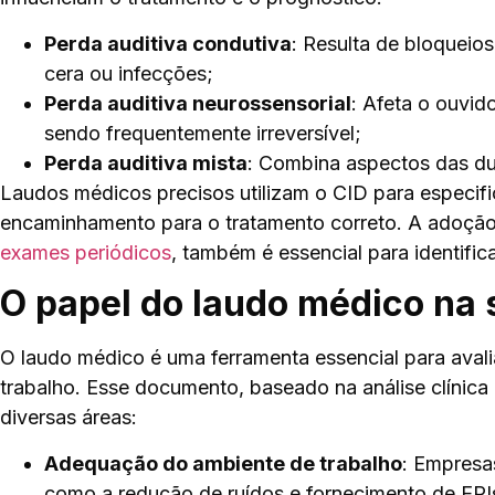
Perda auditiva condutiva
: Resulta de bloqueio
cera ou infecções;
Perda auditiva neurossensorial
: Afeta o ouvid
sendo frequentemente irreversível;
Perda auditiva mista
: Combina aspectos das du
Laudos médicos precisos utilizam o CID para especific
encaminhamento para o tratamento correto. A adoçã
exames periódicos
, também é essencial para identifi
O papel do laudo médico na
O laudo médico é uma ferramenta essencial para avali
trabalho. Esse documento, baseado na análise clínica 
diversas áreas:
Adequação do ambiente de trabalho
: Empres
como a redução de ruídos e fornecimento de EPIs