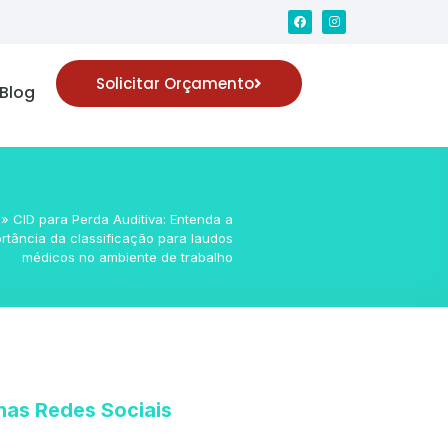
Solicitar Orçamento
Blog
»
CID para Perda Auditiva: Entenda a
rtância da classificação para laudos
médicos no ambiente de trabalho
nas Redes Sociais