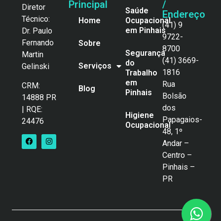
Principal
/
Diretor
Saúde
Endereço
Técnico:
Home
Ocupacional
(41) 9
em Pinhais
Dr. Paulo
9722-
Fernando
Sobre
8700
Segurança
Martin
(41) 3669-
do
Serviços
Gelinski
1816
Trabalho
em
Rua
CRM:
Blog
Pinhais
Bolsão
14888 PR
dos
| RQE:
Higiene
Papagaios-
24476
Ocupacional
48, 1º
Andar –
Centro –
Pinhais –
PR