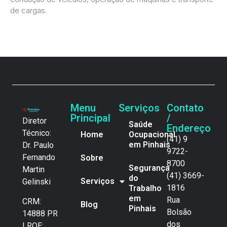
de cargas.
Menu
Serviços
Contato
Principal
/
Diretor
Saúde
Endereço
Técnico:
Home
Ocupacional
(41) 9
em Pinhais
Dr. Paulo
9722-
Fernando
Sobre
8700
Segurança
Martin
(41) 3669-
do
Serviços
Gelinski
1816
Trabalho
em
Rua
CRM:
Blog
Pinhais
Bolsão
14888 PR
dos
| RQE: