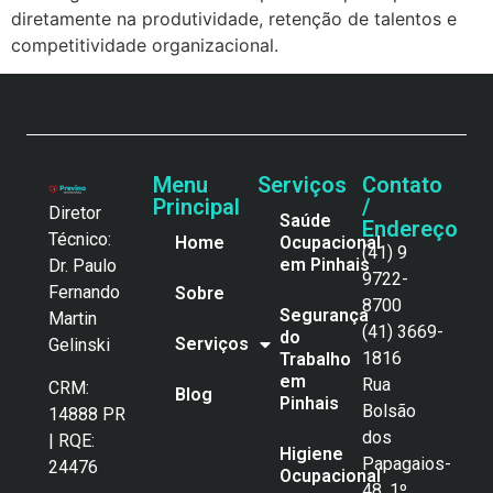
diretamente na produtividade, retenção de talentos e
competitividade organizacional.
Menu
Serviços
Contato
Principal
/
Diretor
Saúde
Endereço
Técnico:
Home
Ocupacional
(41) 9
em Pinhais
Dr. Paulo
9722-
Fernando
Sobre
8700
Segurança
Martin
(41) 3669-
do
Serviços
Gelinski
1816
Trabalho
em
Rua
CRM:
Blog
Pinhais
Bolsão
14888 PR
dos
| RQE:
Higiene
Papagaios-
24476
Ocupacional
48, 1º